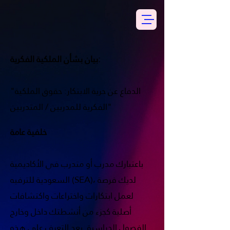
بيان بشأن الملكية الفكرية:
"الدفاع عن حرية الابتكار: حقوق الملكية
الفكرية للمدربين / المتدربين"
خلفية عامة
باعتبارك مدرب أو متدرب في الأكاديمية
السعودية للترفيه (SEA)، لديك فرصة
لعمل ابتكارات واختراعات واكتشافات
أصلية كجزء من أنشطتك داخل وخارج
الفصول الدراسية. يعد التعرف على هذه