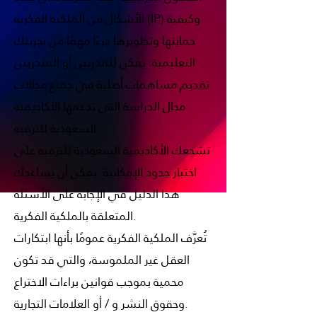
الأشكال من الملكية الفكرية (IP) وكيفية
حمايتها وتطويرها جزءًا مهمًا من تجربتك
التعليمية. يمكن للمدربين أو المتدربين
تقديم مساهمات أصلية في جميع مجالات
مجال الدراسة التي تدعمها الأكاديمية
السعودية للترفيه.
تشجعك الأكاديمية السعودية للترفيه على
اختبار حدود الإمكانية. يمكن أن يساعدك
هذا الدليل في الإجابة على الأسئلة
المتعلقة بالملكية الفكرية.
تُعرَّف الملكية الفكرية عمومًا بأنها ابتكارات
العقل غير الملموسة، والتي قد تكون
محمية بموجب قوانين براءات الاختراع
وحقوق النشر و / أو العلامات التجارية.