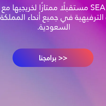
تضمن SEA مستقبلًا ممتازًا لخريجيها 
 الترفيهية في جميع أنحاء المملكة 
السعودية.
برامجنا >>