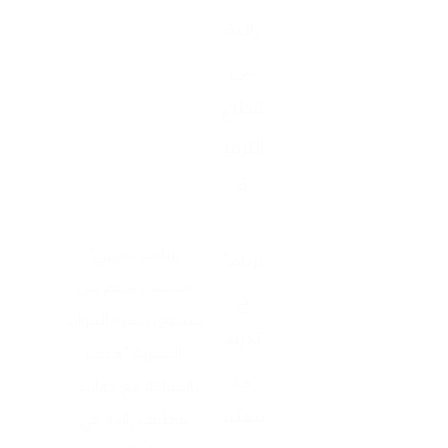
رائدة
في
قطاع
الترفي
ة
"برنامج تدريبي
"برنام
معتمد، بدعم من
ج
صندوق تنمية الموارد
تدريب
البشرية “هدف
ي
بالشراكة مع جهات
معتم
توظيف رائدة في