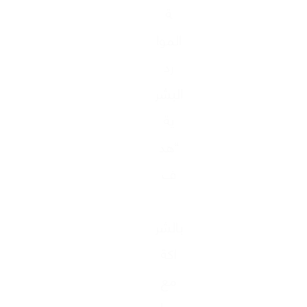
ة
الموا
رد
البشر
ية
“هد
ف
بالشر
اكة
مع
جها