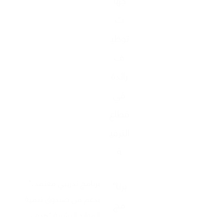
ت
توظي
ف
رائدة
في
قطاع
الترفي
ة
"برنامج تدريبي معتمد،
"برنا
بدعم من صندوق تنمية
مج
الموارد البشرية “هدف