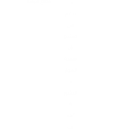
د،
قطاع الترفية
بدعم
من
صندو
ق
تنمية
الموار
د
البشري
ة
“هد
ف