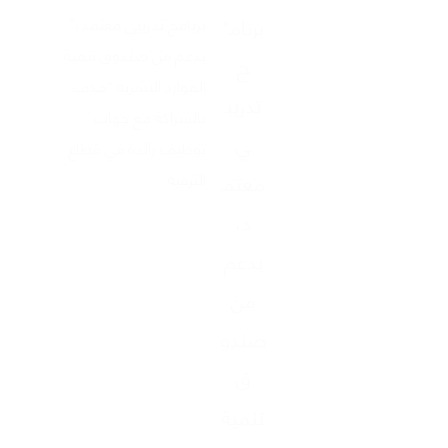
"برنام
"برنامج تدريبي معتمد،
بدعم من صندوق تنمية
ج
الموارد البشرية “هدف
تدريب
بالشراكة مع جهات
ي
توظيف رائدة في قطاع
الترفية
معتم
د،
بدعم
من
صندو
ق
تنمية