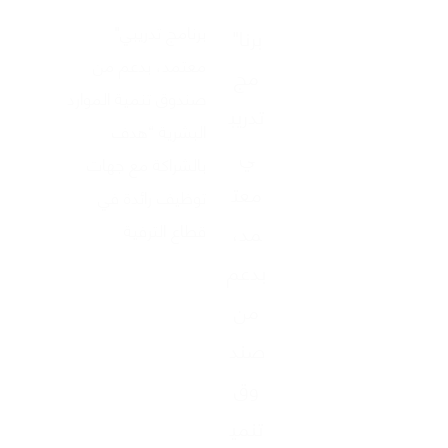
"برنامج تدريبي
"برنا
معتمد، بدعم من
مج
صندوق تنمية الموارد
تدريب
البشرية “هدف
ي
بالشراكة مع جهات
معت
توظيف رائدة في
مد،
قطاع الترفية
بدعم
من
صند
وق
تنمي