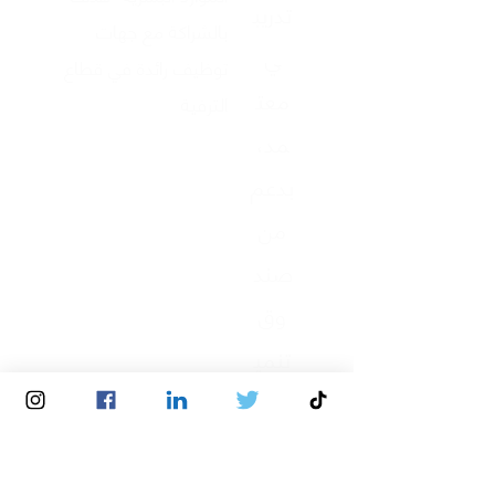
تدريب
بالشراكة مع جهات
ي
توظيف رائدة في قطاع
معت
الترفية
مد،
بدعم
من
صند
وق
تنمي
ة
الموا
رد