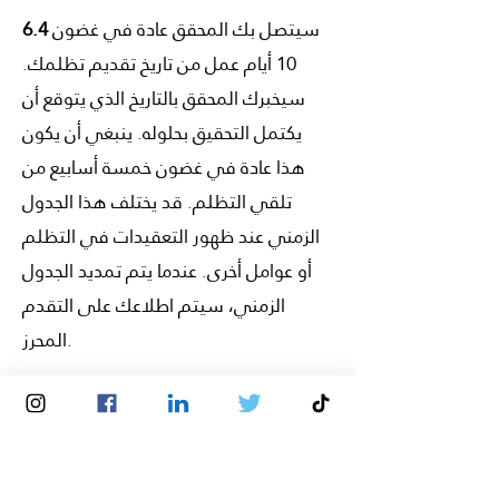
سيتصل بك المحقق عادة في غضون
6.4
10 أيام عمل من تاريخ تقديم تظلمك.
سيخبرك المحقق بالتاريخ الذي يتوقع أن
يكتمل التحقيق بحلوله. ينبغي أن يكون
هذا عادة في غضون خمسة أسابيع من
تلقي التظلم. قد يختلف هذا الجدول
الزمني عند ظهور التعقيدات في التظلم
أو عوامل أخرى. عندما يتم تمديد الجدول
الزمني، سيتم اطلاعك على التقدم
المحرز.
قد يطلب المحقق (المحققون) حسب
6.5
تقديره معلومات منك و / أو يقابلك أنت
وأي أطراف أخرى يتم تحديدها من خلال
تحقيقه. قد يفكر في استخدام محادثة