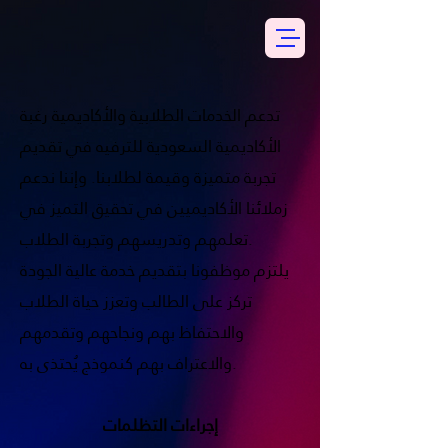
تدعم الخدمات الطلابية والأكاديمية رغبة
الأكاديمية السعودية للترفيه في تقديم
تجربة متميزة وقيمة لطلابنا. وإننا ندعم
زملائنا الأكاديميين في تحقيق التميز في
تعلمهم وتدريسهم وتجربة الطلاب.
يلتزم موظفونا بتقديم خدمة عالية الجودة
تركز على الطالب وتعزز حياة الطلاب
والاحتفاظ بهم ونجاحهم وتقدمهم
والاعتراف بهم كنموذج يُحتذى به.
إجراءات التظلمات