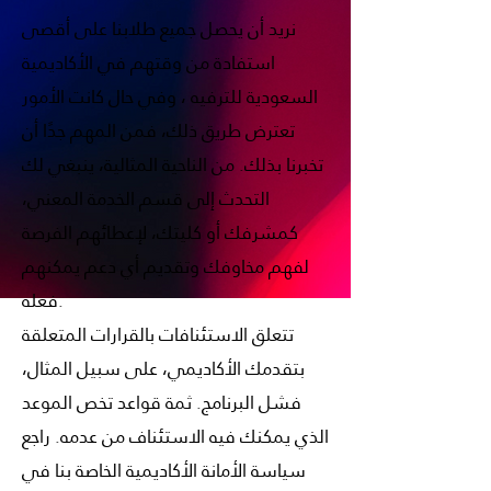
نريد أن يحصل جميع طلابنا على أقصى
استفادة من وقتهم في الأكاديمية
السعودية للترفيه ، وفي حال كانت الأمور
تعترض طريق ذلك، فمن المهم جدًا أن
تخبرنا بذلك. من الناحية المثالية، ينبغي لك
التحدث إلى قسم الخدمة المعني،
كمشرفك أو كليتك، لإعطائهم الفرصة
لفهم مخاوفك وتقديم أي دعم يمكنهم
فعله.
تتعلق الاستئنافات بالقرارات المتعلقة
بتقدمك الأكاديمي، على سبيل المثال،
فشل البرنامج. ثمة قواعد تخص الموعد
الذي يمكنك فيه الاستئناف من عدمه. راجع
سياسة الأمانة الأكاديمية الخاصة بنا في